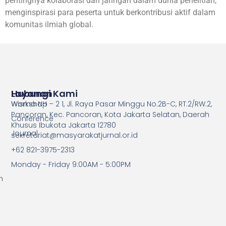
pentingnya kolaborasi dan jaringan dalam dunia penelitian,
menginspirasi para peserta untuk berkontribusi aktif dalam
komunitas ilmiah global.
Layanan
Hubungi Kami
Workshop
Wisma NH – 2 1, Jl. Raya Pasar Minggu No.2B-C, RT.2/RW.2,
Pancoran, Kec. Pancoran, Kota Jakarta Selatan, Daerah
Conference
Khusus Ibukota Jakarta 12780
Journal
sekretariat@masyarakatjurnal.or.id
+62 821-3975-2313
Monday - Friday 9:00AM - 5:00PM
n