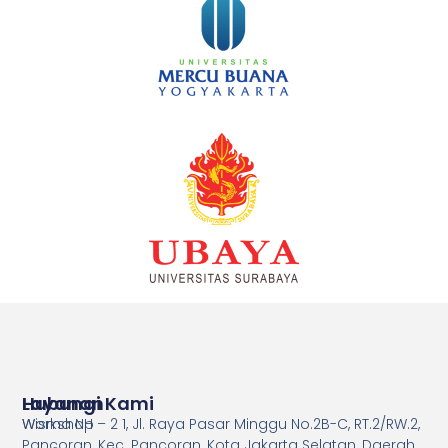
Layanan
Hubungi Kami
Workshop
Wisma NH – 2 1, Jl. Raya Pasar Minggu No.2B-C, RT.2/RW.2,
Pancoran, Kec. Pancoran, Kota Jakarta Selatan, Daerah