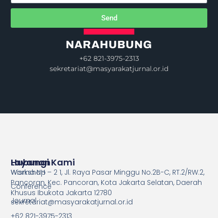
Send
NARAHUBUNG
+62 821-3975-2313
sekretariat@masyarakatjurnal.or.id
Layanan
Hubungi Kami
Workshop
Wisma NH – 2 1, Jl. Raya Pasar Minggu No.2B-C, RT.2/RW.2,
Pancoran, Kec. Pancoran, Kota Jakarta Selatan, Daerah
Conference
Khusus Ibukota Jakarta 12780
Journal
sekretariat@masyarakatjurnal.or.id
+62 821-3975-2313