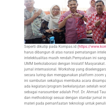
Seperti dikutip pada Kompas.id (
https://www.kom
harus dibangun di atas narasi pematangan intele
intelektualitas masih rendah.Pernyataan ini san
UMM berkolaborasi dengan Inisiatif Masyarakat J
jurnal internasional. Workshop yang diselengga
secara luring dan menggunakan platform zoom ya
ini sambutan sekaligus membuka acara disamp
ada kegiatan/program berkelanjutan setelah work
sebagai narasumber adalah Prof. Dr. Ahmad Tauf
dan methodologi sesuai dengan standar jurnal i
materi pada pemanfaatan teknologi untuk penuli