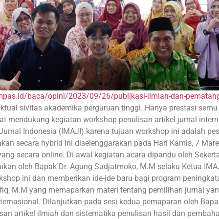
pas.id/baca/opini/2023/09/26/publikasi-ilmiah-dan-pematanga
ktual sivitas akademika perguruan tinggi. Hanya prestasi semu 
gat mendukung kegiatan workshop penulisan artikel jurnal inter
urnal Indonesia (IMAJI) karena tujuan workshop ini adalah pes
rakan secara hybrid ini diselenggarakan pada Hari Kamis, 7 M
ng secara online. Di awal kegiatan acara dipandu oleh Sekerta
aikan oleh Bapak Dr. Agung Sudjatmoko, M.M selaku Ketua I
shop ini dan memberikan ide-ide baru bagi program peningkatan
iq, M.M yang memaparkan materi tentang pemilihan jurnal yang
nternasional. Dilanjutkan pada sesi kedua pemaparan oleh Bap
san artikel ilmiah dan sistematika penulisan hasil dan pembah