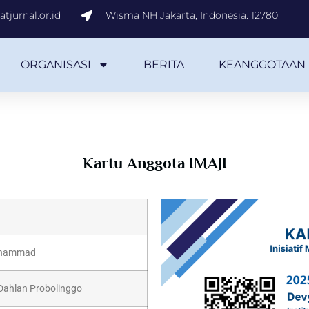
tjurnal.or.id
Wisma NH Jakarta, Indonesia. 12780
ORGANISASI
BERITA
KEANGGOTAAN
Kartu Anggota IMAJI
uhammad
Dahlan Probolinggo