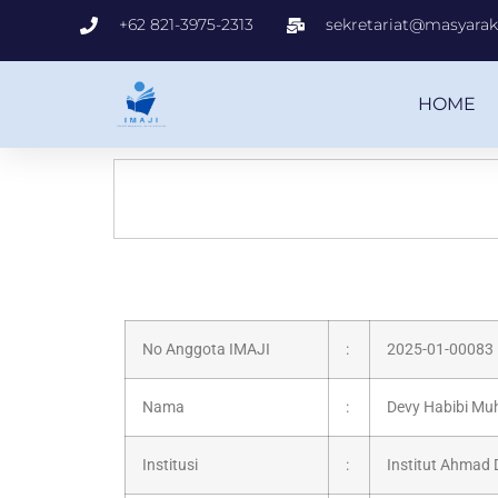
+62 821-3975-2313
sekretariat@masyaraka
HOME
No Anggota IMAJI
:
2025-01-00083
Nama
:
Devy Habibi M
Institusi
:
Institut Ahmad 