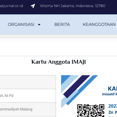
tjurnal.or.id
Wisma NH Jakarta, Indonesia. 12780
ORGANISASI
BERITA
KEANGGOTAAN
Kartu Anggota IMAJI
lah, M.Pd
uhammadiyah Malang