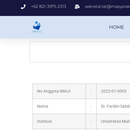
+62 821-3975-2313
sekretariat@masyaraka
HOME
No Anggota IMAJI
:
2022-01-0003
Nama
:
Dr. Fardini Sabi
Institusi
:
Universitas M