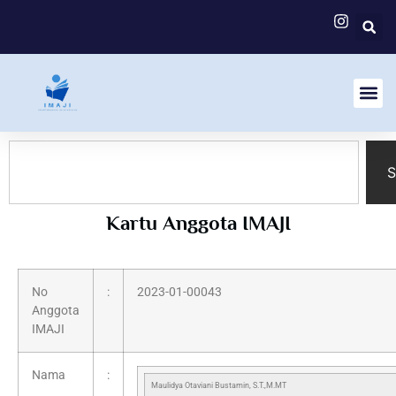
S
Kartu Anggota IMAJI
No
:
2023-01-00043
Anggota
IMAJI
Nama
:
Maulidya Otaviani Bustamin, S.T.,M.MT