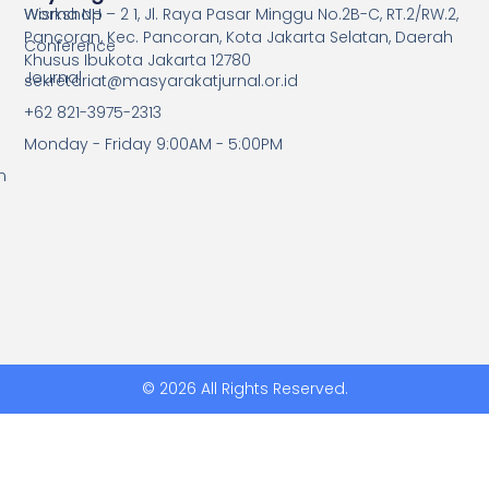
Workshop
Wisma NH – 2 1, Jl. Raya Pasar Minggu No.2B-C, RT.2/RW.2,
Pancoran, Kec. Pancoran, Kota Jakarta Selatan, Daerah
Conference
Khusus Ibukota Jakarta 12780
Journal
sekretariat@masyarakatjurnal.or.id
+62 821-3975-2313
Monday - Friday 9:00AM - 5:00PM
n
© 2026 All Rights Reserved.