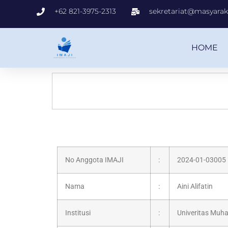
+62 821-3975-2313
sekretariat@masyaraka
HOME
No Anggota IMAJI
:
2024-01-03005
Nama
:
Aini Alifatin
Institusi
:
Univeritas Mu