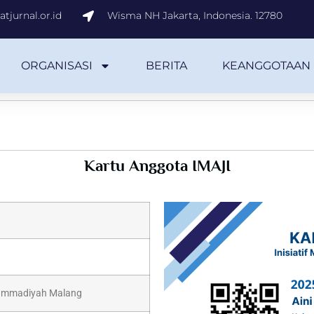
tjurnal.or.id
Wisma NH Jakarta, Indonesia. 12780
ORGANISASI
BERITA
KEANGGOTAAN
Kartu Anggota IMAJI
hammadiyah Malang